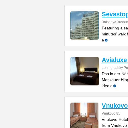
Sevastop
Bolshaya Yushuns
Featuring a sa
minutes’ walk 
a
Avialuxe
Leningradsky Pr
Das in der Nä
Moskauer Hipp
ideale
Vnukovo
Vnukovo 85
Vnukovo Hotel
from Vnukovo I