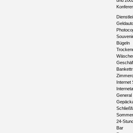
und 2002
Konferen
Dienstle
Geldaut
Photoco
Souveni
Bügeln
Trockenr
Wäscher
Geschäf
Bankett
Zimmerd
Internet
Internet
General
Gepäcka
Schließf
Sommert
24-Stun
Bar