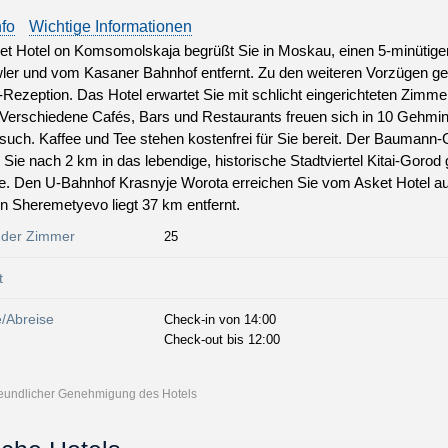
nfo
Wichtige Informationen
et Hotel on Komsomolskaja begrüßt Sie in Moskau, einen 5-minütig
ler und vom Kasaner Bahnhof entfernt. Zu den weiteren Vorzügen g
Rezeption. Das Hotel erwartet Sie mit schlicht eingerichteten Zimme
Verschiedene Cafés, Bars und Restaurants freuen sich in 10 Gehmin
such. Kaffee und Tee stehen kostenfrei für Sie bereit. Der Baumann-G
Sie nach 2 km in das lebendige, historische Stadtviertel Kitai-Goro
. Den U-Bahnhof Krasnyje Worota erreichen Sie vom Asket Hotel au
n Sheremetyevo liegt 37 km entfernt.
 der Zimmer
25
t
e/Abreise
Check-in von 14:00
Check-out bis 12:00
freundlicher Genehmigung des Hotels