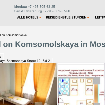
Moskau
+7-495-505-63-25
Sankt Petersburg
+7-812-309-57-60
ALLE HOTELS
REISEDIENSTLEISTUNGEN
LEITF
tel on Komsomolskaya
el on Komsomolskaya in Mo
o
aya Basmannaya Street 12, Bld.2