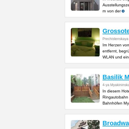
Ausstellungsze
m von der
Grossote
Prechistenskaya
Im Herzen vo
entfernt, begr
WLAN und ein
Basilik 
4-ya Myakininska
In diesem Hot
Ringautobahn
Bahnhöfen My
Broadwa