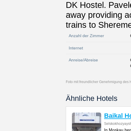
DK Hostel. Pavel
away providing ac
trains to Shereme
Anzahl der Zimmer
Internet
Anreise/Abreise
Foto mit freundlicher Genehmigung des 
Ähnliche Hotels
Baikal H
Selskokhozyayst
In Moskau beg