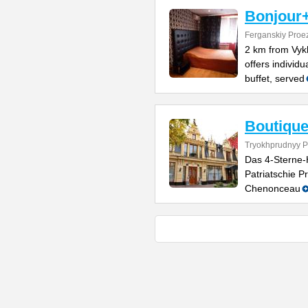
Bonjour+
Ferganskiy Proez
2 km from Vykh
offers individ
buffet, served
Boutique
Tryokhprudnyy P
Das 4-Sterne-H
Patriatschie 
Chenonceau