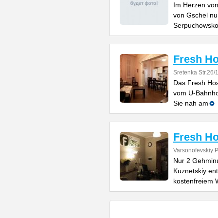
Im Herzen von
von Gschel n
Serpuchowsko 
Fresh Ho
Sretenka Str.26/
Das Fresh Hos
vom U-Bahnhof
Sie nah am
Fresh Ho
Varsonofevskiy Pe
Nur 2 Gehmin
Kuznetskiy ent
kostenfreiem