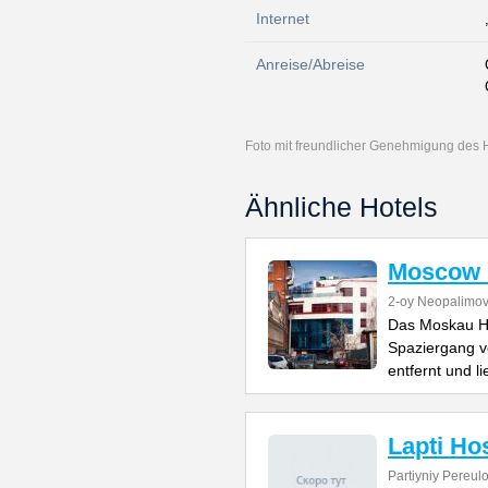
Internet
Anreise/Abreise
Foto mit freundlicher Genehmigung des 
Ähnliche Hotels
Moscow 
2-oy Neopalimov
Das Moskau Ho
Spaziergang v
entfernt und li
Lapti Ho
Partiyniy Pereulo