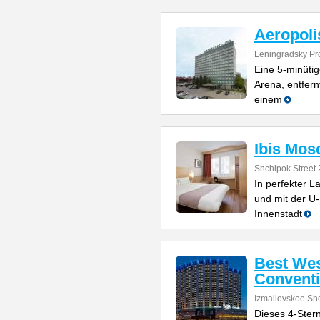
Aeropoli
Leningradsky Pr
Eine 5-minüti
Arena, entfern
einem
Ibis Mos
Shchipok Street 
In perfekter 
und mit der U
Innenstadt
Best Wes
Conventi
Izmailovskoe Sh
Dieses 4-Ster