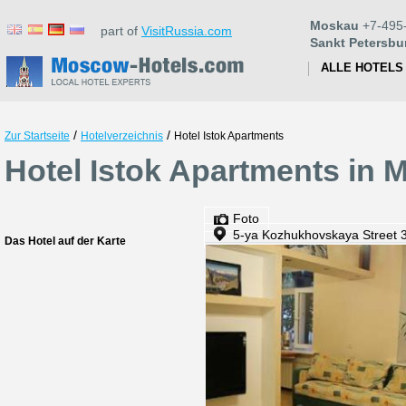
Moskau
+7-495
part of
VisitRussia.com
Sankt Petersbu
ALLE HOTELS
/
/
Zur Startseite
Hotelverzeichnis
Hotel Istok Apartments
Hotel Istok Apartments in 
Foto
5-ya Kozhukhovskaya Street 3
Das Hotel auf der Karte