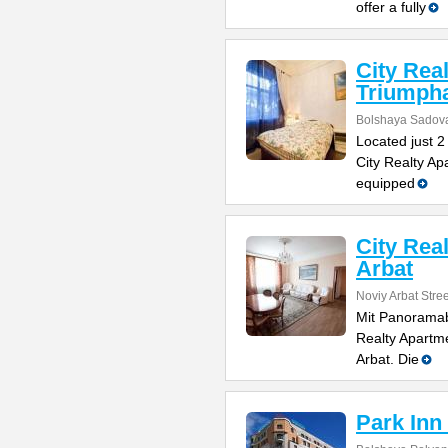
offer a fully
City Rea
Triumpha
Bolshaya Sadova
Located just 2
City Realty Ap
equipped
City Rea
Arbat
Noviy Arbat Stre
Mit Panoramab
Realty Apartme
Arbat. Die
Park Inn