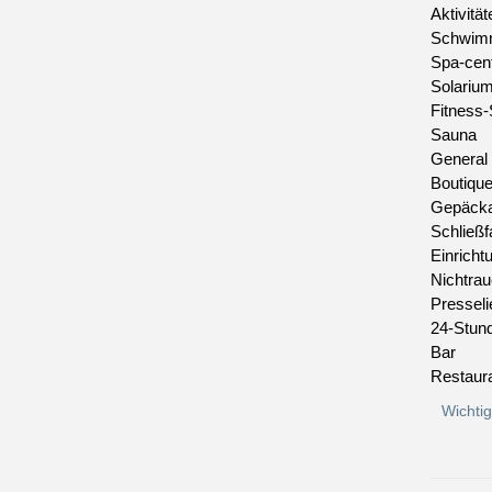
Aktivität
Schwim
Spa-cen
Solariu
Fitness-
Sauna
General
Boutiqu
Gepäcka
Schließf
Einricht
Nichtra
Presseli
24-Stun
Bar
Restaur
Wichti