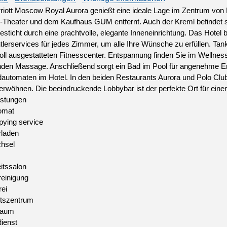
iott Moscow Royal Aurora genießt eine ideale Lage im Zentrum von
-Theater und dem Kaufhaus GUM entfernt. Auch der Kreml befindet s
esticht durch eine prachtvolle, elegante Inneneinrichtung. Das Hotel
tlerservices für jedes Zimmer, um alle Ihre Wünsche zu erfüllen. Ta
oll ausgestatteten Fitnesscenter. Entspannung finden Sie im Wellness
nden Massage. Anschließend sorgt ein Bad im Pool für angenehme E
automaten im Hotel. In den beiden Restaurants Aurora und Polo Club
rwöhnen. Die beeindruckende Lobbybar ist der perfekte Ort für ein
istungen
omat
pying service
rladen
hsel
itssalon
einigung
ei
tszentrum
raum
ienst