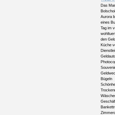
Das Marr
Bolschoi
Aurora b
eines Bu
Tag im v
wohltue
den Geld
Küche ve
Dienstle
Geldaut
Photoco
Souveni
Geldwec
Bügeln
Schönhe
Trockenr
Wäscher
Geschäf
Bankett
Zimmerd