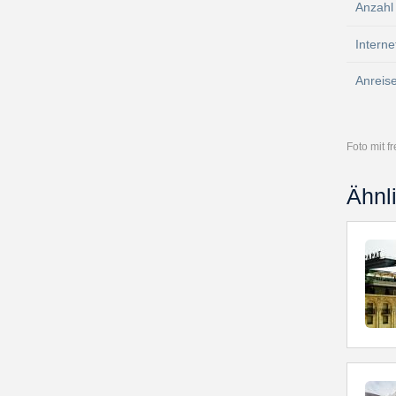
Anzahl
Interne
Anreis
Foto mit 
Ähnl