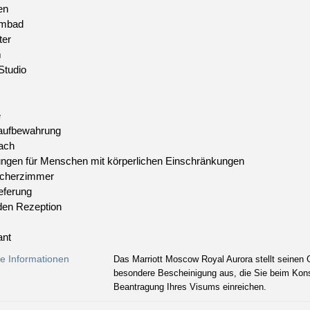
en
mbad
ter
m
Studio
e
ufbewahrung
ach
ungen für Menschen mit körperlichen Einschränkungen
ucherzimmer
eferung
den Rezeption
ant
ge Informationen
Das Marriott Moscow Royal Aurora stellt seinen
besondere Bescheinigung aus, die Sie beim Konsu
Beantragung Ihres Visums einreichen.