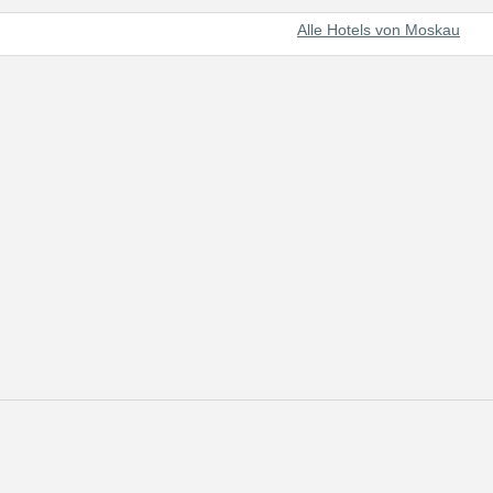
Alle Hotels von Moskau
ls das Machtzentrum von Russland. Oft wird Moskau als sehr schone 
u ist eine des seltenen Stadte, die ihre fortdauernde Schonheit bew