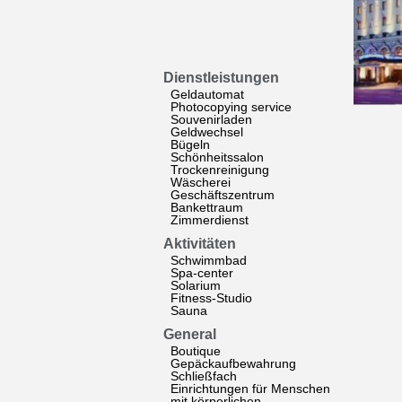
Dienstleistungen
Geldautomat
Photocopying service
Souvenirladen
Geldwechsel
Bügeln
Schönheitssalon
Trockenreinigung
Wäscherei
Geschäftszentrum
Bankettraum
Zimmerdienst
Aktivitäten
Schwimmbad
Spa-center
Solarium
Fitness-Studio
Sauna
General
Boutique
Gepäckaufbewahrung
Schließfach
Einrichtungen für Menschen
mit körperlichen