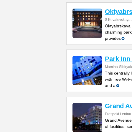
Oktyabr
S.Kovalevskaya 
Oktyabrskaya H
charming park,
provides
Park Inn
Mamina-Sibiryak
This centrally
with free Wi-F
and a
Grand Av
Prospekt Lenina
Grand Avenue i
of facilities, s