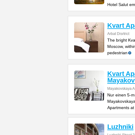
Hotel Salut e
Kvart Ap
Arbat Disrtrict
The bright Kva
Moscow, within
pedestrian
Kvart Ap
Mayakov
Mayakovskaya A
Nur einen 5-m
Mayakovskaya 
Apartments a
Luzhniki