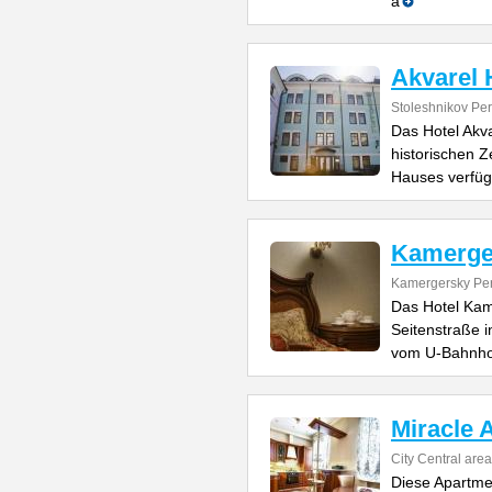
a
Akvarel 
Stoleshnikov Per
Das Hotel Akva
historischen 
Hauses verfüg
Kamerge
Kamergersky Pere
Das Hotel Kam
Seitenstraße 
vom U-Bahnho
Miracle 
City Central area
Diese Apartme