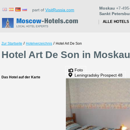
Moskau
+7-495
part of
VisitRussia.com
Sankt Petersbu
ALLE HOTELS
/
/
Zur Startseite
Hotelverzeichnis
Hotel Art De Son
Hotel Art De Son in Moska
Foto
Leningradsky Prospect 48
Das Hotel auf der Karte