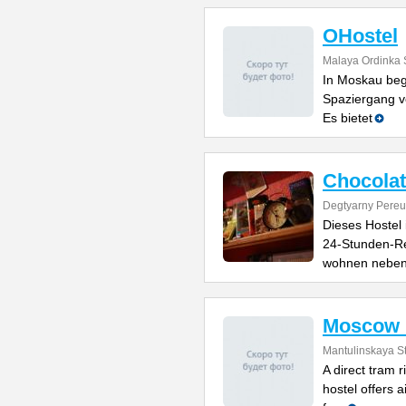
OHostel
Malaya Ordinka S
In Moskau beg
Spaziergang v
Es bietet
Chocolat
Degtyarny Pereu
Dieses Hostel
24-Stunden-Re
wohnen nebe
Moscow 
Mantulinskaya St
A direct tram r
hostel offers 