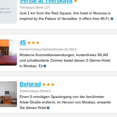
Versal at Tverskaya
Tverskaya Street 12/7
Just 1 km from the Red Square, this hotel in Moscow is
inspired by the Palace of Versailles. It offers free Wi-Fi,
45
Semenovskaya Naberezhnaya 3/1 Bld.6
Moderne Kosmetikanwendungen, kostenfreies WLAN
und schallisolierte Zimmer bietet dieses 3-Sterne-Hotel
in Moskau. Es
Belgrad
Smolenskaya Street 8
Einen 5-minütigen Spaziergang von der berühmten
Arbat-Straße entfernt, im Herzen von Moskau, erwartet
Sie dieses Hotel