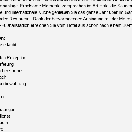
limaanlage. Erholsame Momente versprechen im Art Hotel die Saun
e und internationale Küche genießen Sie das ganze Jahr über im G
rden Restaurant. Dank der hervorragenden Anbindung mit der Metr
Fußballstadion erreichen Sie vom Hotel aus schon nach einem 10-m
ant
e erlaubt
den Rezeption
eferung
ucherzimmer
ach
ufbewahrung
en
istungen
ienst
raum
ei