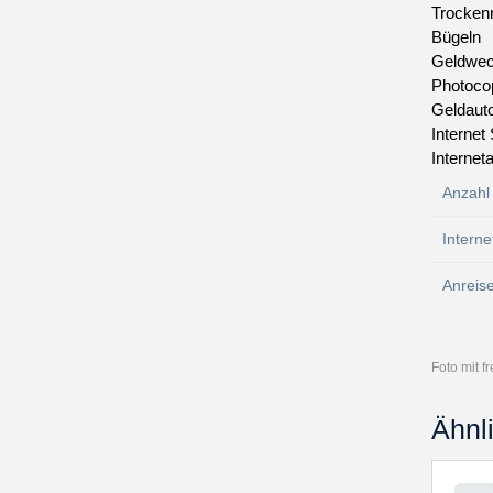
Trockenr
Bügeln
Geldwec
Photoco
Geldaut
Internet
Internet
Anzahl
Interne
Anreis
Foto mit 
Ähnl