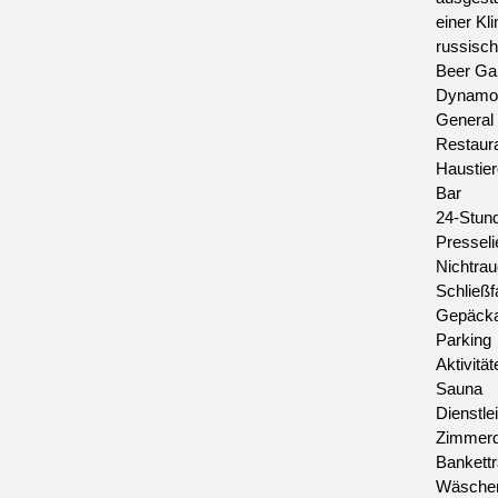
einer K
russisch
Beer Ga
Dynamo-
General
Restaur
Haustier
Bar
24-Stun
Presseli
Nichtra
Schließf
Gepäcka
Parking
Aktivität
Sauna
Dienstle
Zimmerd
Bankett
Wäscher