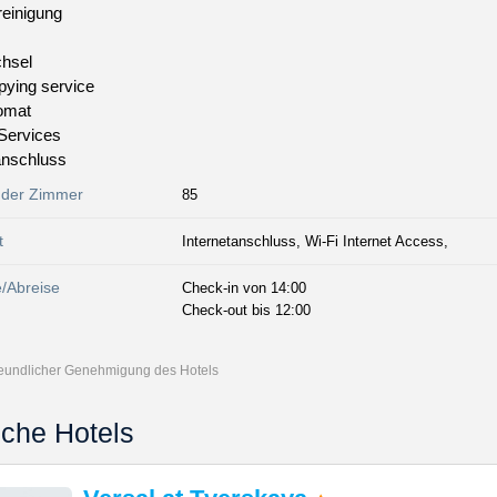
einigung
hsel
pying service
omat
 Services
anschluss
 der Zimmer
85
t
Internetanschluss, Wi-Fi Internet Access,
e/Abreise
Check-in von 14:00
Check-out bis 12:00
freundlicher Genehmigung des Hotels
iche Hotels