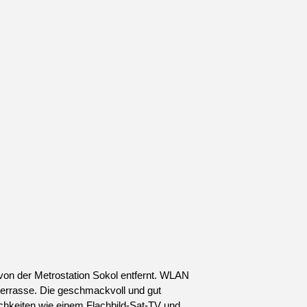
on der Metrostation Sokol entfernt. WLAN
nterrasse. Die geschmackvoll und gut
chkeiten wie einem Flachbild-Sat-TV und