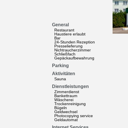
General
Restaurant
Haustiere erlaubt
Bar
24-Stunden Rezeption
Presselieferung
Nichtraucherzimmer
Schließfach
Gepäckaufbewahrung
Parking
Aktivitäten
Sauna
Dienstleistungen
Zimmerdienst
Bankettraum
Wäscherei
Trockenreinigung
Bügeln
Geldwechsel
Photocopying service
Geldautomat
Internet Services