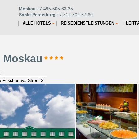
Moskau
+7-495-505-63-25
Sankt Petersburg
+7-812-309-57-60
ALLE HOTELS
REISEDIENSTLEISTUNGEN
LEITF
in Moskau
o
a Peschanaya Street 2