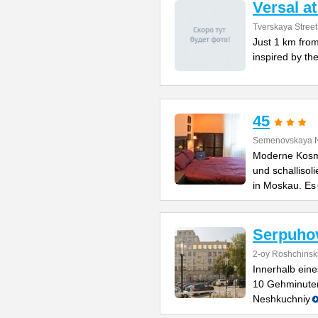
Versal a
Tverskaya Street
Just 1 km from
inspired by the
45
Semenovskaya N
Moderne Kosm
und schallisol
in Moskau. Es
Serpuho
2-oy Roshchinsk
Innerhalb ein
10 Gehminuten
Neshkuchniy