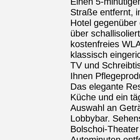
Einen 5-minütige
Straße entfernt,
Hotel gegenüber
über schallisoli
kostenfreies WLA
klassisch eingeri
TV und Schreibti
Ihnen Pflegeprod
Das elegante Res
Küche und ein tä
Auswahl an Geträ
Lobbybar. Sehens
Bolschoi-Theater
Autominuten entf