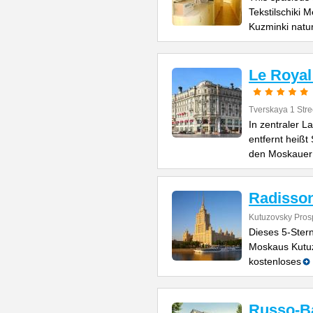
Tekstilschiki 
Kuzminki natu
Le Royal
Tverskaya 1 Stre
In zentraler 
entfernt heißt
den Moskauer
Radisson
Kutuzovsky Prosp
Dieses 5-Ster
Moskaus Kutuz
kostenloses
Russo-Ba