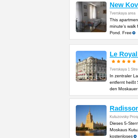
New Kov
Tverskaya area
This apartment
minute’s walk 
Pond. Free
Le Royal
Tverskaya 1 Stre
In zentraler 
entfernt heißt
den Moskauer
Radisson
Kutuzovsky Prosp
Dieses 5-Ster
Moskaus Kutuz
kostenloses