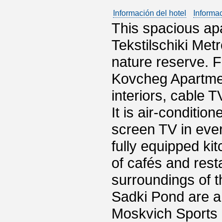
Información del hotel
Informa
This spacious ap
Tekstilschiki Met
nature reserve. 
Kovcheg Apartmen
interiors, cable T
It is air-conditio
screen TV in eve
fully equipped kit
of cafés and rest
surroundings of 
Sadki Pond are a
Moskvich Sports 