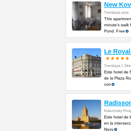
New Kov
Tverskaya area
This apartment
minute’s walk 
Pond. Free
Le Royal
Tverskaya 1 Stre
Este hotel de 
de la Plaza Ro
con
Radisson
Kutuzovsky Prosp
Este hotel de 
en la intersec
Novy