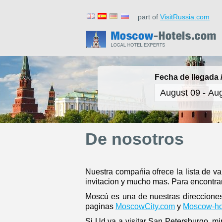
part of
VisitRussia.com
Fecha de llegada /
De nosotros
Nuestra compańia ofrece la lista de var
invitacion y mucho mas. Para encontrar
Moscú es una de nuestras direcciones
paginas
MoscowCity.com
y
Moscow-ho
Si Ud va a visitar San Petersburgo, m