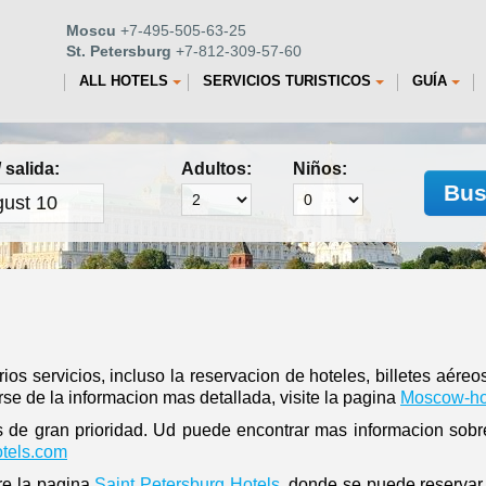
Moscu
+7-495-505-63-25
St. Petersburg
+7-812-309-57-60
ALL HOTELS
SERVICIOS TURISTICOS
GUÍA
 salida:
Adultos:
Niños:
Bus
ios servicios, incluso la reservacion de hoteles, billetes aére
se de la informacion mas detallada, visite la pagina
Moscow-hot
 de gran prioridad. Ud puede encontrar mas informacion sobre
tels.com
ire la pagina
Saint Petersburg Hotels
, donde se puede reservar 