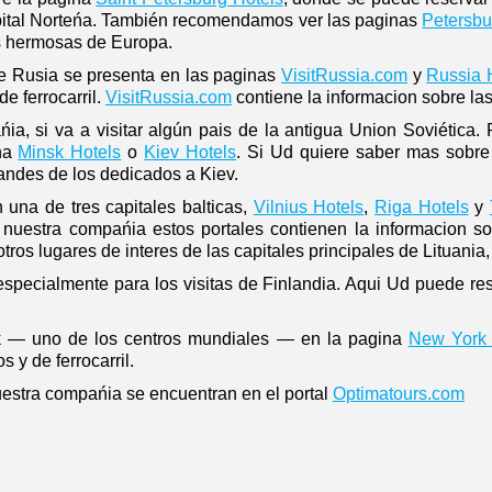
pital Norteńa. También recomendamos ver las paginas
Petersbu
s hermosas de Europa.
de Rusia se presenta en las paginas
VisitRussia.com
y
Russia 
de ferrocarril.
VisitRussia.com
contiene la informacion sobre la
a, si va a visitar algún pais de la antigua Union Soviética. P
ina
Minsk Hotels
o
Kiev Hotels
. Si Ud quiere saber mas sobre l
andes de los dedicados a Kiev.
una de tres capitales balticas,
Vilnius Hotels
,
Riga Hotels
y
 nuestra compańia estos portales contienen la informacion sob
tros lugares de interes de las capitales principales de Lituania,
specialmente para los visitas de Finlandia. Aqui Ud puede rese
 — uno de los centros mundiales — en la pagina
New York 
 y de ferrocarril.
uestra compańia se encuentran en el portal
Optimatours.com