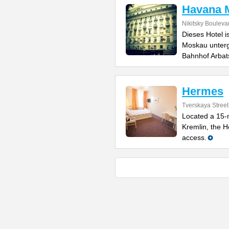
Havana M
Nikitsky Bouleva
Dieses Hotel 
Moskau unter
Bahnhof Arbat
Hermes
Tverskaya Street
Located a 15-
Kremlin, the H
access.