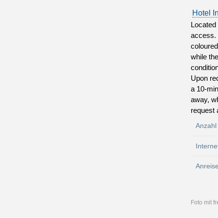
Hotel I
Located 
access. 
coloured
while th
conditio
Upon req
a 10-min
away, wh
request 
Anzahl
Interne
Anreis
Foto mit 