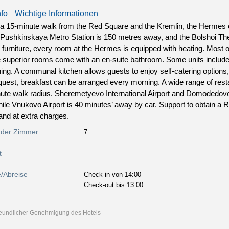
nfo
Wichtige Informationen
a 15-minute walk from the Red Square and the Kremlin, the Hermes o
Pushkinskaya Metro Station is 150 metres away, and the Bolshoi The
 furniture, every room at the Hermes is equipped with heating. Most o
e superior rooms come with an en-suite bathroom. Some units include 
ning. A communal kitchen allows guests to enjoy self-catering options
uest, breakfast can be arranged every morning. A wide range of resta
ute walk radius. Sheremetyevo International Airport and Domodedovo I
ile Vnukovo Airport is 40 minutes’ away by car. Support to obtain a 
and at extra charges.
 der Zimmer
7
t
e/Abreise
Check-in von 14:00
Check-out bis 13:00
freundlicher Genehmigung des Hotels