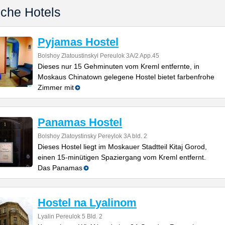
iche Hotels
Pyjamas Hostel
Bolshoy Zlatoustinskyi Pereulok 3A/2 App.45
Dieses nur 15 Gehminuten vom Kreml entfernte, in
Moskaus Chinatown gelegene Hostel bietet farbenfrohe
Zimmer mit
Panamas Hostel
Bolshoy Zlatoystinsky Pereylok 3A bld. 2
Dieses Hostel liegt im Moskauer Stadtteil Kitaj Gorod,
einen 15-minütigen Spaziergang vom Kreml entfernt.
Das Panamas
Hostel na Lyalinom
Lyalin Pereulok 5 Bld. 2