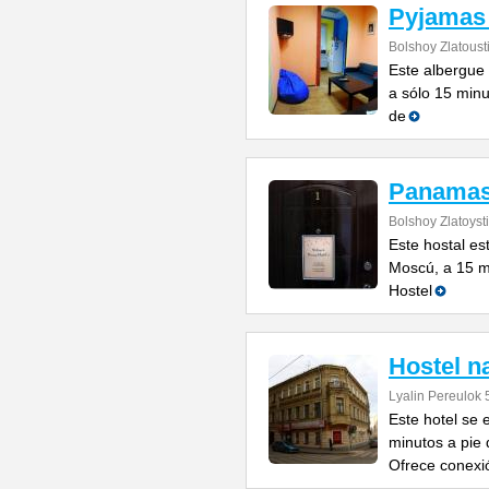
Pyjamas 
Bolshoy Zlatoust
Este albergue 
a sólo 15 minu
de
Panamas
Bolshoy Zlatoyst
Este hostal es
Moscú, a 15 m
Hostel
Hostel n
Lyalin Pereulok 5
Este hotel se 
minutos a pie 
Ofrece conexi