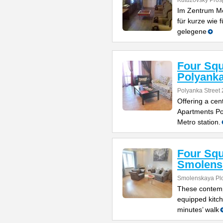
Kutuzovsky Pros
Im Zentrum Mo
für kurze wie 
gelegene
Four Sq
Polyank
Polyanka Street 
Offering a cen
Apartments Po
Metro station.
Four Sq
Smolens
Smolenskaya Pl
These contempo
equipped kitch
minutes’ walk