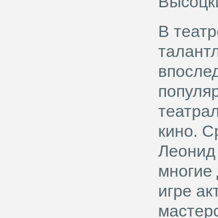
Высоцк
В театр
талант
впосле
популя
театрал
кино. С
Леонид
многие 
игре ак
мастерс