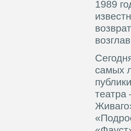
1989 г
извест
возврат
возглав
Сегодня
самых 
публик
театра
Живаго
«Подро
«Фауст»