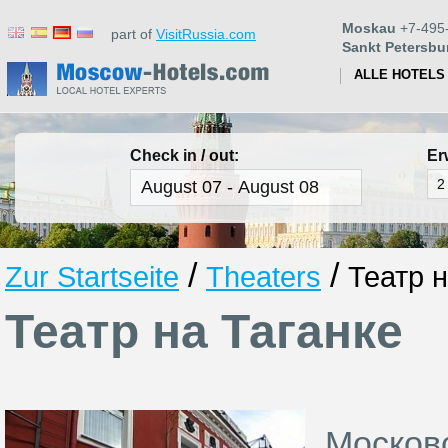
Moskau
+7-495
part of
VisitRussia.com
Sankt Petersbu
ALLE HOTELS
Check in / out:
Er
/
/
Zur Startseite
Theaters
Театр н
Театр на Таганке
Московс