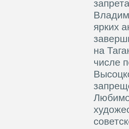
запрета
Владим
ярких а
заверши
на Тага
числе 
Высоцко
запреще
Любимо
художе
советск