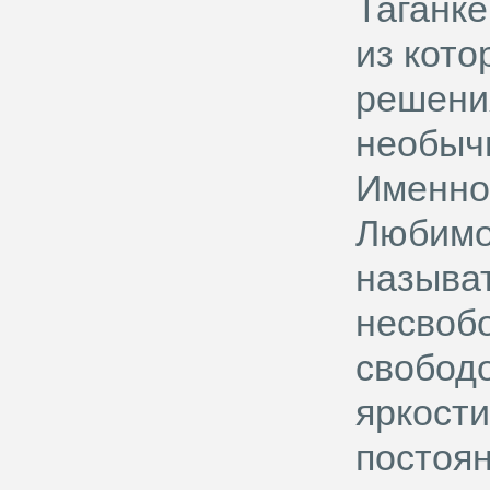
Таганке
из кот
решени
необыч
Именно
Любимов
называ
несвобо
свобод
яркост
постоян