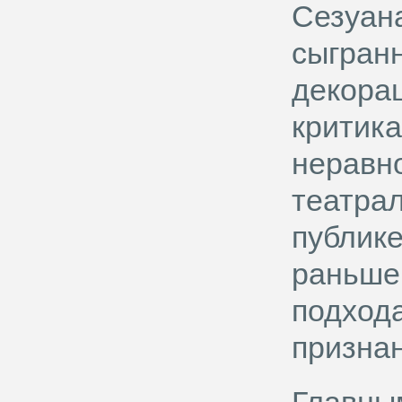
Сезуана
сыгранн
декорац
критика
неравн
театра
публике
раньше,
подхода
признан