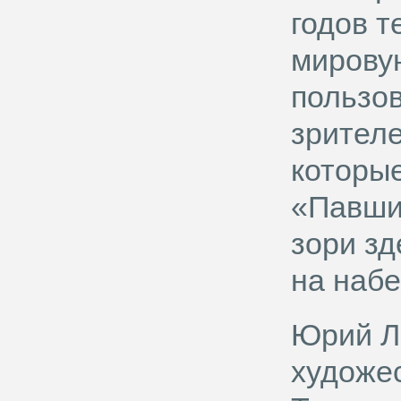
годов т
мировую
пользо
зрителе
которые
«Павши
зори зд
на наб
Юрий Л
художе