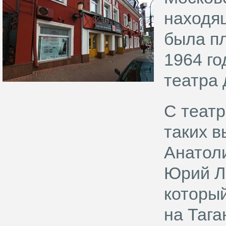
находящ
была пл
1964 го
театра 
С театр
таких 
Анатол
Юрий Л
который
на Тага