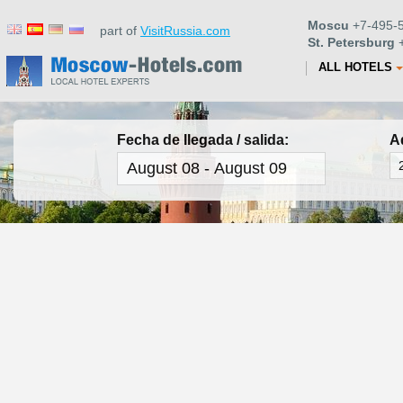
Moscu
+7-495-5
part of
VisitRussia.com
St. Petersburg
+
ALL HOTELS
Fecha de llegada / salida:
A