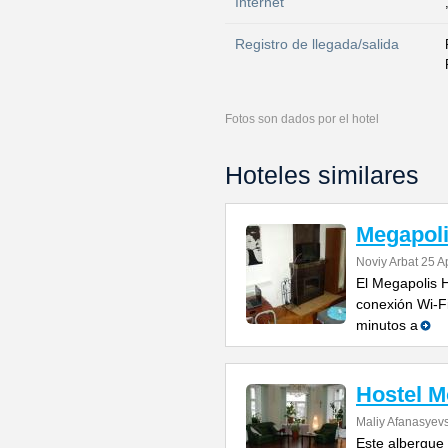
Internet
Registro de llegada/salida
Fotos son dados por el hotel
Hoteles similares
Megapoli
Noviy Arbat 25 A
El Megapolis H
conexión Wi-Fi
minutos a
Hostel 
Maliy Afanasyevs
Este albergue 