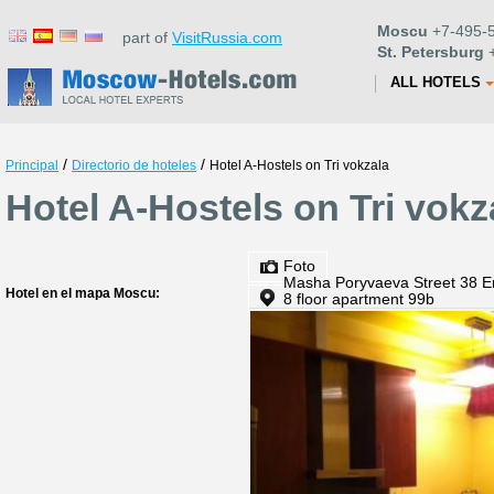
Moscu
+7-495-5
part of
VisitRussia.com
St. Petersburg
+
ALL HOTELS
/
/
Principal
Directorio de hoteles
Hotel A-Hostels on Tri vokzala
Hotel A-Hostels on Tri vok
Foto
Masha Poryvaeva Street 38 E
Hotel en el mapa Moscu:
8 floor apartment 99b