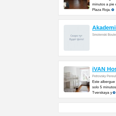
minutos a pie 
Plaza Roja.
Akademi
Smolenski Boule
iVAN Hos
Petrovsky Pereul
Este albergue
solo 5 minutos
Tverskaya y