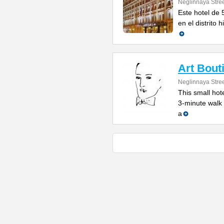
Neglinnaya Stree
Este hotel de 
en el distrito 
Art Bout
Neglinnaya Stree
This small hote
3-minute walk 
a