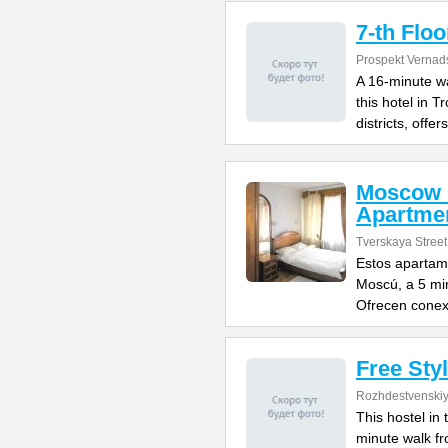
7-th Floo
Prospekt Vernad
A 16-minute w
this hotel in 
districts, offers
Moscow 
Apartme
Tverskaya Street
Estos apartam
Moscú, a 5 min
Ofrecen conex
Free Sty
Rozhdestvenskiy
This hostel in
minute walk f