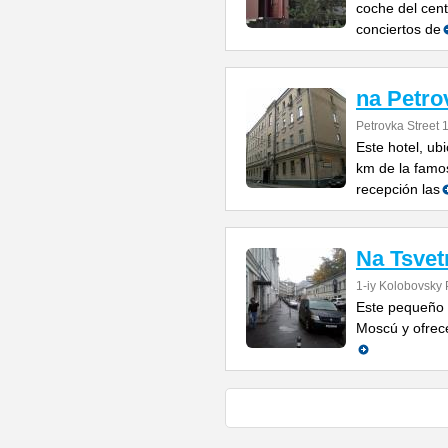
coche del cent
conciertos de
na Petro
Petrovka Street 
Este hotel, ub
km de la famos
recepción las
Na Tsve
1-iy Kolobovsky 
Este pequeño h
Moscú y ofrece