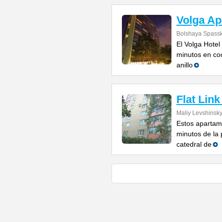
Volga Ap
Bolshaya Spasska
El Volga Hotel
minutos en co
anillo
Flat Lin
Maliy Levshinsky
Estos apartam
minutos de la
catedral de