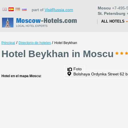
Moscu
+7-495-5
part of
VisitRussia.com
St. Petersburg
+
ALL HOTELS
/
/
Principal
Directorio de hoteles
Hotel Beykhan
Hotel Beykhan in Moscu
Foto
Bolshaya Ordynka Street 62 bl
Hotel en el mapa Moscu: