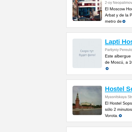
2-oy Neopalimov
El Moscow Hom
Arbat y de la 
metro de
Lapti Ho
Partiyniy Pereulo
Este albergue 
de Moscú, a 10
Hostel S
Myasnitskaya Str
El Hostel Sops
sólo 2 minutos
Vorota.