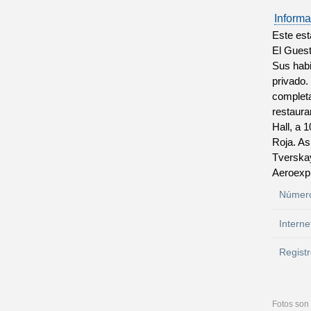
Informa
Este est
El Guest
Sus habi
privado.
completa
restaura
Hall, a 
Roja. As
Tverskay
Aeroexpr
Número
Interne
Registr
Fotos son 