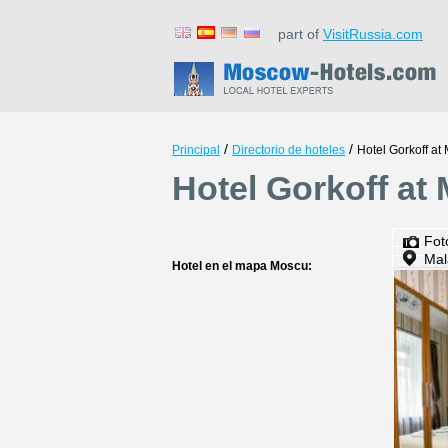
part of
VisitRussia.com
/
/
Principal
Directorio de hoteles
Hotel Gorkoff a
Hotel Gorkoff at
Fot
Mal
Hotel en el mapa Moscu: