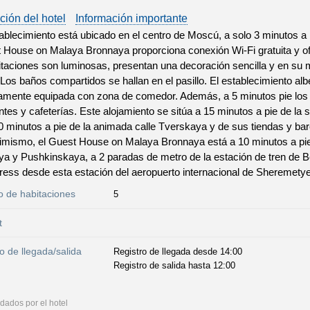
ción del hotel
Información importante
ablecimiento está ubicado en el centro de Moscú, a solo 3 minutos a p
 House on Malaya Bronnaya proporciona conexión Wi-Fi gratuita y ofr
taciones son luminosas, presentan una decoración sencilla y en su 
 Los baños compartidos se hallan en el pasillo. El establecimiento a
mente equipada con zona de comedor. Además, a 5 minutos pie los 
ntes y cafeterías. Este alojamiento se sitúa a 15 minutos a pie de la
10 minutos a pie de la animada calle Tverskaya y de sus tiendas y bar
imismo, el Guest House on Malaya Bronnaya está a 10 minutos a pie
a y Pushkinskaya, a 2 paradas de metro de la estación de tren de B
ess desde esta estación del aeropuerto internacional de Sheremety
 de habitaciones
5
t
o de llegada/salida
Registro de llegada desde 14:00
Registro de salida hasta 12:00
dados por el hotel