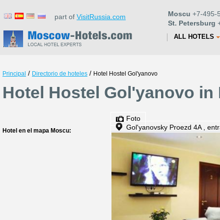
Moscu
+7-495-5
part of
VisitRussia.com
St. Petersburg
+
ALL HOTELS
/
/
Principal
Directorio de hoteles
Hotel Hostel Gol'yanovo
Hotel Hostel Gol'yanovo i
Foto
Gol'yanovsky Proezd 4A , ent
Hotel en el mapa Moscu: