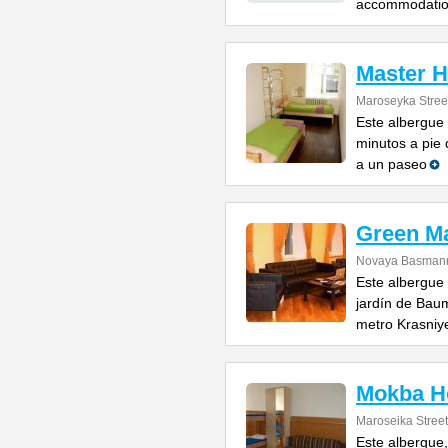
accommodatio
Master H
Maroseyka Stree
Este albergue 
minutos a pie 
a un paseo
Green M
Novaya Basmanna
Este albergue
jardín de Bau
metro Krasniy
Mokba Ho
Maroseika Street
Este albergue,