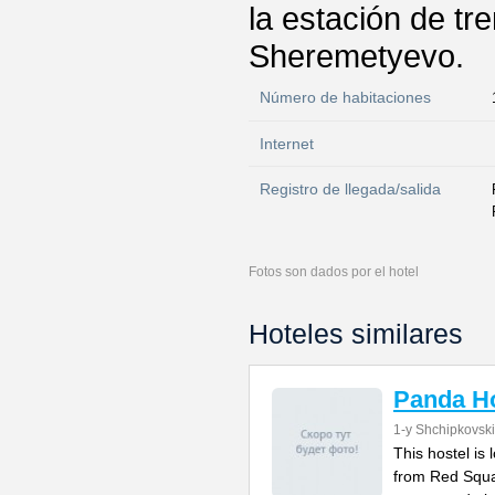
la estación de tr
Sheremetyevo.
Número de habitaciones
Internet
Registro de llegada/salida
Fotos son dados por el hotel
Hoteles similares
Panda Ho
1-y Shchipkovsk
This hostel is
from Red Squa