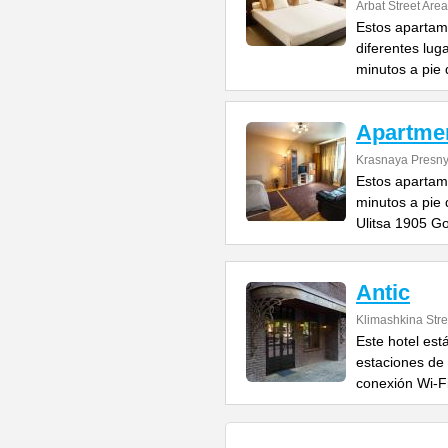
Arbat Street Area
Estos apartam
diferentes lug
minutos a pie 
Apartme
Krasnaya Presnya
Estos apartam
minutos a pie 
Ulitsa 1905 G
Antic
Klimashkina Stre
Este hotel est
estaciones de
conexión Wi-F