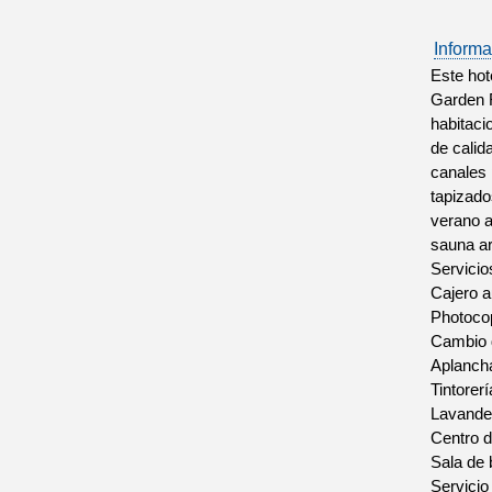
Informa
Este hot
Garden R
habitaci
de calid
canales 
tapizado
verano a
sauna ar
Servicio
Cajero a
Photoco
Cambio 
Aplanch
Tintorerí
Lavande
Centro 
Sala de
Servicio