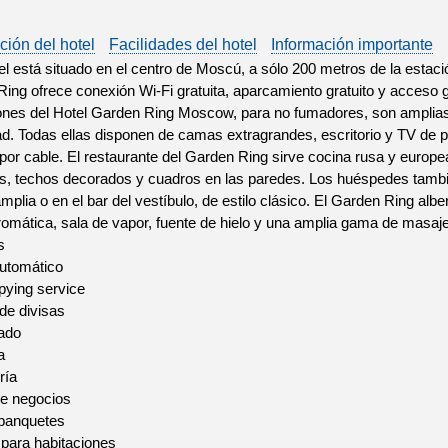
ción del hotel
Facilidades del hotel
Información importante
el está situado en el centro de Moscú, a sólo 200 metros de la esta
ing ofrece conexión Wi-Fi gratuita, aparcamiento gratuito y acceso gr
ones del Hotel Garden Ring Moscow, para no fumadores, son amplia
ad. Todas ellas disponen de camas extragrandes, escritorio y TV de 
por cable. El restaurante del Garden Ring sirve cocina rusa y europe
s, techos decorados y cuadros en las paredes. Los huéspedes tambié
mplia o en el bar del vestíbulo, de estilo clásico. El Garden Ring alb
omática, sala de vapor, fuente de hielo y una amplia gama de masaje
s
utomático
pying service
de divisas
ado
a
ría
de negocios
 banquetes
 para habitaciones