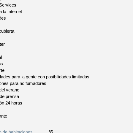
 Services
 la Internet
des
cubierta
ter
l
os
rte
des para la gente con posibilidades limitadas
iones para no fumadores
del verano
 de prensa
ón 24 horas
ante
 de habitaciones
85