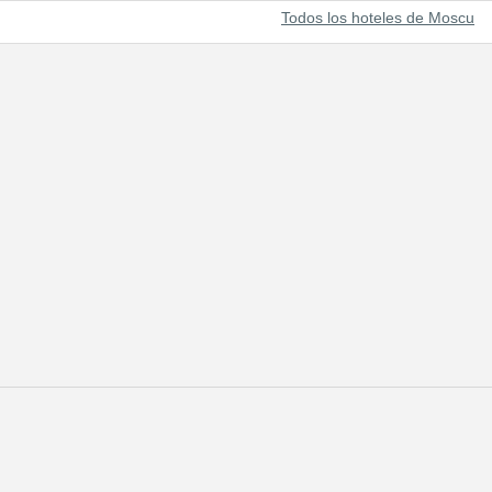
Todos los hoteles de Moscu
omo el centro del poder y de la fuerza del Estado Ruso. Moscú se lla
os todos los derechos