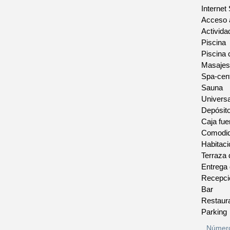
Internet
Acceso a
Activida
Piscina
Piscina 
Masajes
Spa-cen
Sauna
Universa
Depósit
Caja fue
Comodida
Habitac
Terraza 
Entrega
Recepci
Bar
Restaur
Parking
Número