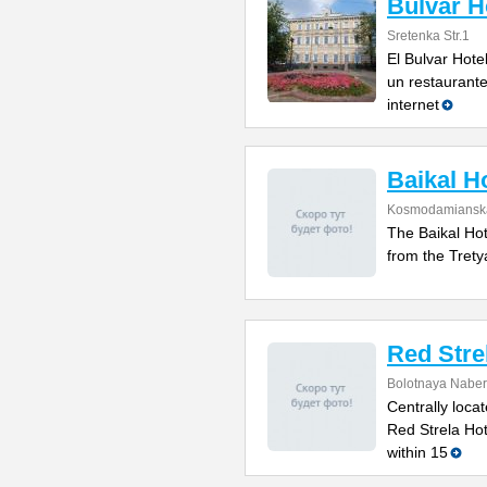
Bulvar H
Sretenka Str.1
El Bulvar Hote
un restaurant
internet
Baikal H
Kosmodamiansk
The Baikal Hot
from the Trety
Red Stre
Bolotnaya Naber
Centrally loca
Red Strela Hot
within 15