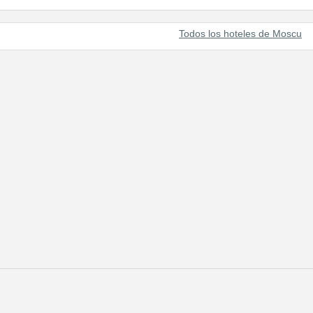
Todos los hoteles de Moscu
omo el centro del poder y de la fuerza del Estado Ruso. Moscú se lla