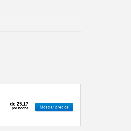
de
25.17
Mostrar precios
por noche