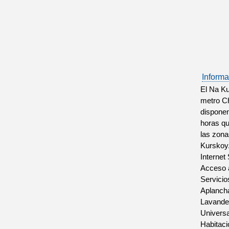
Informa
El Na Ku
metro Ch
disponen
horas qu
las zona
Kurskoy.
Internet
Acceso a
Servicio
Aplanch
Lavande
Universa
Habitac