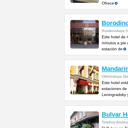
Ofrece
Borodin
Rusakovskaya St
Este hotel de 
minutos a pie 
estación de
Mandari
Olkhovskaya Str
Este hotel est
estaciones de 
Leningradsky y
Bulvar H
Tsvetnoy Bouleva