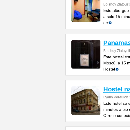
Bolshoy Zlatoust
Este albergue 
a sólo 15 minu
de
Panamas
Bolshoy Zlatoyst
Este hostal es
Moscú, a 15 m
Hostel
Hostel n
Lyalin Pereulok 5
Este hotel se 
minutos a pie 
Ofrece conexi