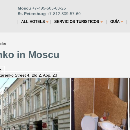
Moscu
+7-495-505-63-25
St. Petersburg
+7-812-309-57-60
ALL HOTELS
SERVICIOS TURISTICOS
GUÍA
enko
nko in Moscu
o
arenko Street 4, Bld.2, App. 23