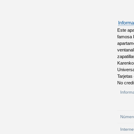
Informa
Este apa
famosa P
apartame
ventanal
zapatill
Karenko.
Universa
Tarjetas
No credi
Inform
Número
Interne