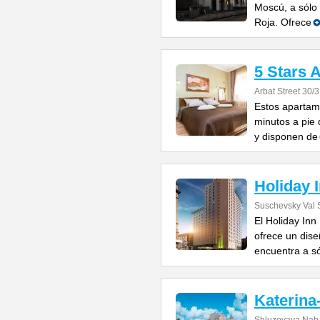
Moscú, a sólo 
Roja. Ofrece
5 Stars 
Arbat Street 30/3
Estos apartam
minutos a pie
y disponen de
Holiday 
Suschevsky Val S
El Holiday Inn
ofrece un dis
encuentra a s
Katerina