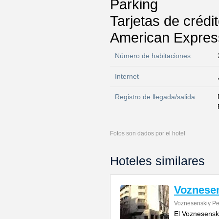
Parking
Tarjetas de crédi
American Express
Número de habitaciones
Internet
Registro de llegada/salida
Fotos son dados por el hotel
Hoteles similares
Voznese
Voznesenskiy Pe
El Voznesensk