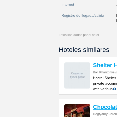
Internet
Registro de llegada/salida
Fotos son dados por el hotel
Hoteles similares
Shelter 
Bol. Kharitonyev
Hostel Shelter
private accom
with various
Chocolat
Degtyarny Pereu