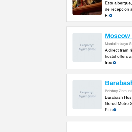
Este albergue,
de recepción a
Fi
Moscow 
Mantulinskaya St
A direct tram r
hostel offers 
free
Barabash
Bolshoy Zlatoust
Barabash Hoste
Gorod Metro St
Fi is