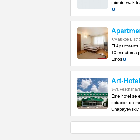
minute walk fr
Apartmen
Krylatskoe Distric
El Apartments
10 minutos a p
Estos
Art-Hote
3-ya Peschanaya
Este hotel se 
estación de me
Chapayevskiy. 