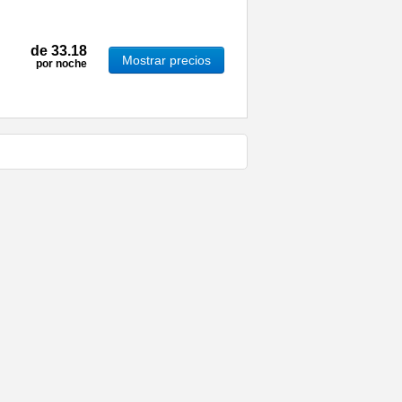
de
33.18
Mostrar precios
por noche