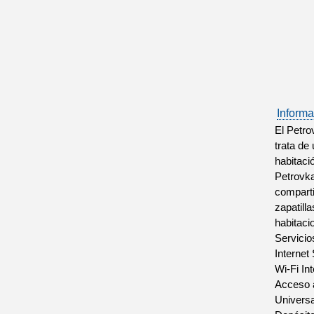
Informa
El Petro
trata de
habitaci
Petrovka
comparti
zapatill
habitaci
Servicio
Internet
Wi-Fi In
Acceso a
Universa