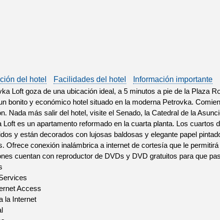
ción del hotel
Facilidades del hotel
Información importante
vka Loft goza de una ubicación ideal, a 5 minutos a pie de la Plaza R
 un bonito y económico hotel situado en la moderna Petrovka. Comien
ón. Nada más salir del hotel, visite el Senado, la Catedral de la Asun
 Loft es un apartamento reformado en la cuarta planta. Los cuartos 
dos y están decorados con lujosas baldosas y elegante papel pintado
as. Ofrece conexión inalámbrica a internet de cortesía que le permitir
ones cuentan con reproductor de DVDs y DVD gratuitos para que pase
s
 Services
ternet Access
 la Internet
l