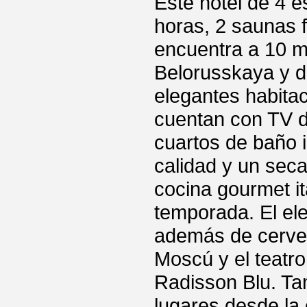
Este hotel de 4 e
horas, 2 saunas f
encuentra a 10 mi
Belorusskaya y d
elegantes habita
cuentan con TV d
cuartos de baño i
calidad y un secad
cocina gourmet i
temporada. El ele
además de cervez
Moscú y el teatro
Radisson Blu. Ta
lugares desde la