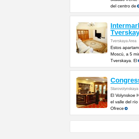
del centro de
Intermar
Tverska
Tverskaya Area
Estos apartam
Moscú, a 5 min
Tverskaya. El
Congres
Starovolynskaya 
El Volynskoe 
el valle del r
Ofrece