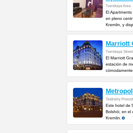
Tverskaya Area
El Apartments
en pleno centr
Kremlin, y dis
Marriott
Tverskaya Street
El Marriott Gr
estación de me
cómodamente 
Metropol
Teatralny Proezd
Este hotel de 5
Bolshói, en el
Kremlin.