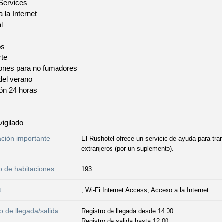
 Services
 la Internet
l
e
os
rte
iones para no fumadores
del verano
ón 24 horas
vigilado
ación importante
El Rushotel ofrece un servicio de ayuda para tra
extranjeros (por un suplemento).
 de habitaciones
193
t
, Wi-Fi Internet Access, Acceso a la Internet
o de llegada/salida
Registro de llegada desde 14:00
Registro de salida hasta 12:00