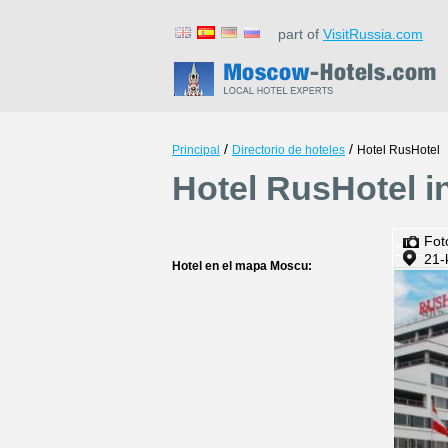
part of
VisitRussia.com
/
/
Principal
Directorio de hoteles
Hotel RusHotel
Hotel RusHotel 
Fot
21-
Hotel en el mapa Moscu: