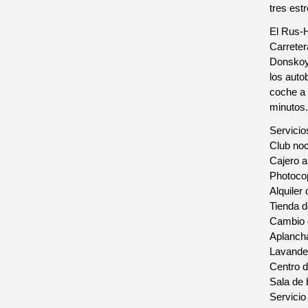
tres est
El Rus-H
Carreter
Donskoy"
los auto
coche a
minutos.
Servicio
Club noc
Cajero a
Photoco
Alquiler
Tienda d
Cambio 
Aplanch
Lavande
Centro 
Sala de
Servicio