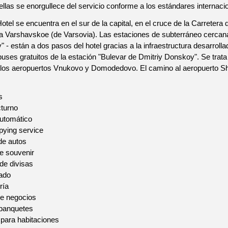
rellas se enorgullece del servicio conforme a los estándares internaci
otel se encuentra en el sur de la capital, en el cruce de la Carrete
a Varshavskoe (de Varsovia). Las estaciones de subterráneo cercana
 - están a dos pasos del hotel gracias a la infraestructura desarrolla
buses gratuitos de la estación "Bulevar de Dmitriy Donskoy". Se trat
 los aeropuertos Vnukovo y Domodedovo. El camino al aeropuerto S
s
turno
utomático
pying service
 de autos
e souvenir
de divisas
ado
ría
de negocios
 banquetes
 para habitaciones