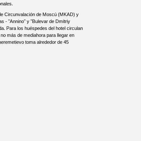
onales.
ra de Circunvalación de Moscú (MKAD) y
s - "Annino" y "Bulevar de Dmitriy
da. Para los huéspedes del hotel circulan
a no más de mediahora para llegar en
heremetievo toma alrededor de 45