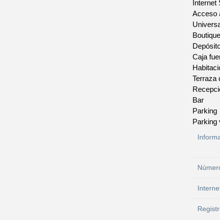
Internet
Acceso a
Universa
Boutiqu
Depósit
Caja fue
Habitac
Terraza 
Recepci
Bar
Parking
Parking 
Inform
Número
Interne
Registr