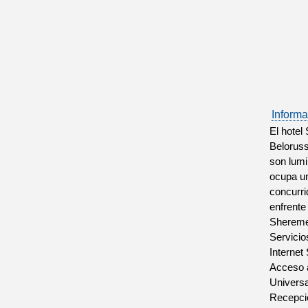
Informa
El hotel
Beloruss
son lumi
ocupa un
concurri
enfrente
Shereme
Servicio
Internet
Acceso a
Universa
Recepci