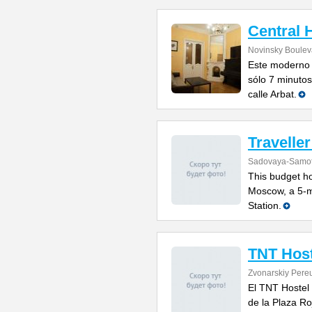
Central 
Novinsky Bouleva
Este moderno 
sólo 7 minutos
calle Arbat.
Traveller
Sadovaya-Samot
This budget hos
Moscow, a 5-m
Station.
TNT Hos
Zvonarskiy Pere
El TNT Hostel
de la Plaza Ro